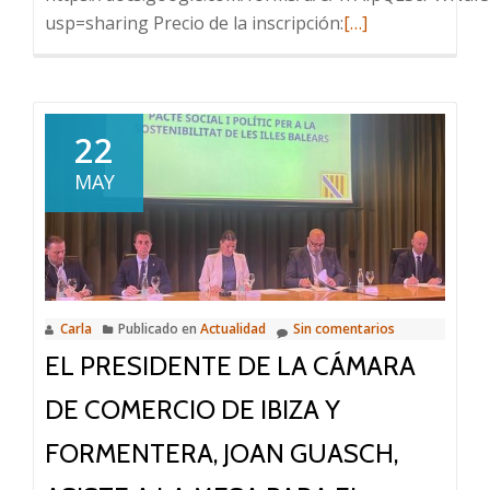
Leer
usp=sharing Precio de la inscripción:
[…]
más
sobre
Seminario
Fiscal
22
Ibiza:
MAY
«Supuesto
práctico
contable
y
fiscal
Carla
Publicado en
Actualidad
Sin comentarios
del
EL PRESIDENTE DE LA CÁMARA
régimen
especial
DE COMERCIO DE IBIZA Y
fiscal
Balear.
FORMENTERA, JOAN GUASCH,
Ejercicio