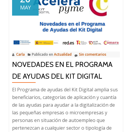
de
MAY
la
Cámara
de
Comercio
de
Ibiza
Carla
Publicado en
Actualidad
Sin comentarios
y
NOVEDADES EN EL PROGRAMA
Formentera,
Joan
DE AYUDAS DEL KIT DIGITAL
Guasch,
asiste
El Programa de ayudas del Kit Digital amplia sus
a
beneficiarios, categorías de aplicación y cuantía
la
de las ayudas para ayudar a la digitalización de
Mesa
las pequeñas empresas o microempresas y
para
personas en situación de autoempleo que
el
pertenezcan a cualquier sector o tipología de