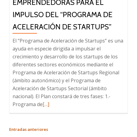
EMPRENDEDORAS PARA EL
una
nueva
IMPULSO DEL “PROGRAMA DE
legislación
ACELERACIÓN DE STARTUPS”
que
refleje
El “Programa de Aceleración de Startups” es una
un
ayuda en especie dirigida a impulsar el
amplio
crecimiento y desarrollo de los startups de los
consenso
diferentes sectores económicos mediante el
y
Programa de Aceleración de Startups Regional
respete
(ámbito autonómico) y el Programa de
las
Aceleración de Startups Sectorial (ámbito
necesidades
nacional). El Plan constará de tres fases: 1.-
y
Leer
Programa de
[…]
peculiaridades
más
de
sobre
todas
CONVOCATORIA
NAVEGACIÓN
Entradas anteriores
las
PARA
DE