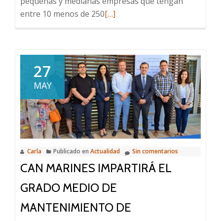
pequeñas y medianas empresas que tengan
Leer
entre 10 menos de 250
[…]
más
sobre
AYUDAS
DEL
27
PROGRAMA
MAY
ACELERA
PYME:
“KIT
CONSULTING”
Carla
Publicado en
Actualidad
Sin comentarios
CAN MARINES IMPARTIRÁ EL
GRADO MEDIO DE
MANTENIMIENTO DE