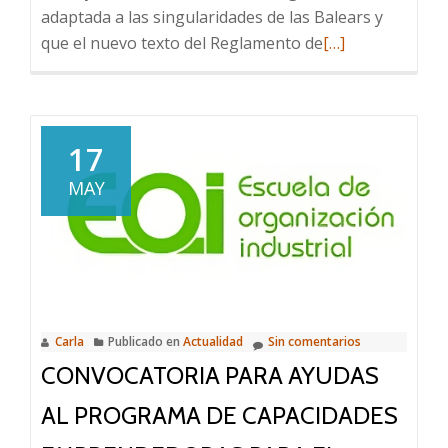
adaptada a las singularidades de las Balears y
Leer
que el nuevo texto del Reglamento de
[…]
más
sobre
Juan
Manuel
17
Lafuente:
MAY
“el
III
Foro
de
Costas
ha
Carla
Publicado en
Actualidad
Sin comentarios
subrayado
CONVOCATORIA PARA AYUDAS
la
necesidad
AL PROGRAMA DE CAPACIDADES
de