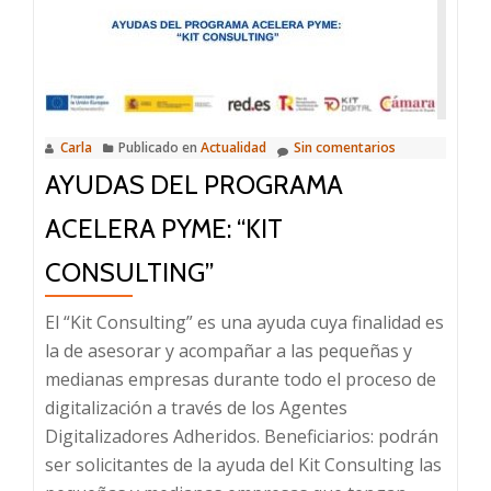
acogió
en
la
isla
a
un
Carla
Publicado en
Actualidad
Sin comentarios
centenar
AYUDAS DEL PROGRAMA
de
ACELERA PYME: “KIT
asistentes
del
CONSULTING”
sector
El “Kit Consulting” es una ayuda cuya finalidad es
la de asesorar y acompañar a las pequeñas y
medianas empresas durante todo el proceso de
digitalización a través de los Agentes
Digitalizadores Adheridos. Beneficiarios: podrán
ser solicitantes de la ayuda del Kit Consulting las