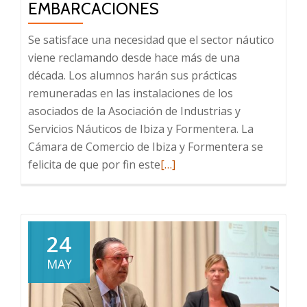
EMBARCACIONES
Se satisface una necesidad que el sector náutico
viene reclamando desde hace más de una
década. Los alumnos harán sus prácticas
remuneradas en las instalaciones de los
asociados de la Asociación de Industrias y
Servicios Náuticos de Ibiza y Formentera. La
Cámara de Comercio de Ibiza y Formentera se
Leer
felicita de que por fin este
[…]
más
sobre
Can
Marines
24
impartirá
MAY
el
grado
medio