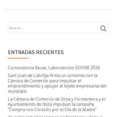
partes
AYUDAS
ENTRADAS
involucradas”
AL
PROGRAMA
DE
CAPACIDADES
EMPRENDEDORAS
PARA
ENTRADAS RECIENTES
EL
IMPULSO
DEL
Convocatoria Becas: Laboratorios SOIVRE 2026
“PROGRAMA
Sant Joan de Labritja firma un convenio con la
DE
Cámara de Comercio para impulsar el
emprendimiento y apoyar al tejido empresarial del
ACELERACIÓN
municipio
DE
La Cámara de Comercio de Ibiza y Formentera y el
STARTUPS”
Ayuntamiento de Ibiza impulsan la campaña
“Compra con Corazón por el Día de la Madre”