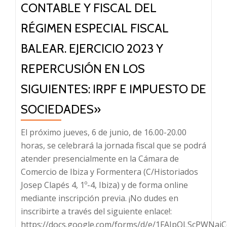
principales
CONTABLE Y FISCAL DEL
asociaciones
RÉGIMEN ESPECIAL FISCAL
empresariales
y
BALEAR. EJERCICIO 2023 Y
administraciones
REPERCUSIÓN EN LOS
públicas
SIGUIENTES: IRPF E IMPUESTO DE
SOCIEDADES»
El próximo jueves, 6 de junio, de 16.00-20.00
horas, se celebrará la jornada fiscal que se podrá
atender presencialmente en la Cámara de
Comercio de Ibiza y Formentera (C/Historiados
Josep Clapés 4, 1º-4, Ibiza) y de forma online
mediante inscripción previa. ¡No dudes en
inscribirte a través del siguiente enlace!:
https://docs.google.com/forms/d/e/1FAIpQLScPWN