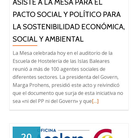
ASISTE A LA MESA PARA EL
2023
y
PACTO SOCIAL Y POLÍTICO PARA
repercusión
LA SOSTENIBILIDAD ECONÓMICA,
en
los
SOCIAL Y AMBIENTAL
siguientes:
IRPF
La Mesa celebrada hoy en el auditorio de la
e
Escuela de Hostelería de las Islas Baleares
Impuesto
reunió a más de 100 agentes sociales de
de
diferentes sectores. La presidenta del Govern,
Sociedades»
Marga Prohens, presidió este acto y reivindicó
que el documento que surja de esta iniciativa no
Leer
sea «ni del PP ni del Govern» y que
[…]
más
sobre
El
presidente
20