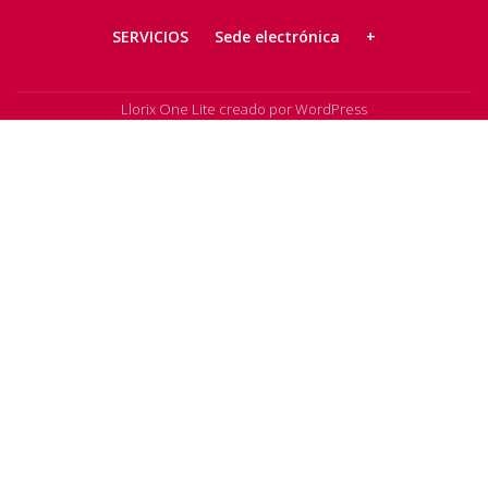
SERVICIOS
Sede electrónica
+
Llorix One Lite
creado por
WordPress