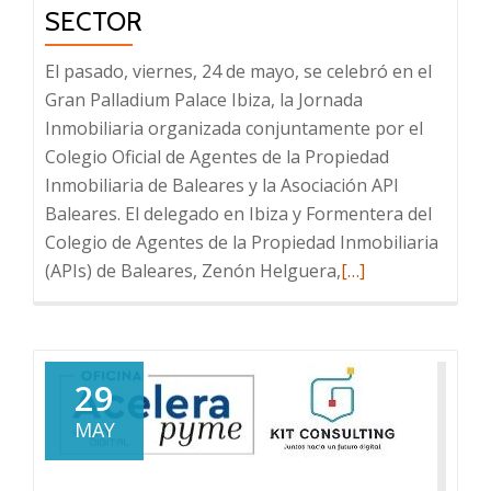
SECTOR
El pasado, viernes, 24 de mayo, se celebró en el
Gran Palladium Palace Ibiza, la Jornada
Inmobiliaria organizada conjuntamente por el
Colegio Oficial de Agentes de la Propiedad
Inmobiliaria de Baleares y la Asociación API
Baleares. El delegado en Ibiza y Formentera del
Colegio de Agentes de la Propiedad Inmobiliaria
Leer
(APIs) de Baleares, Zenón Helguera,
[…]
más
sobre
La
Jornada
29
Inmobiliaria
MAY
de
Ibiza