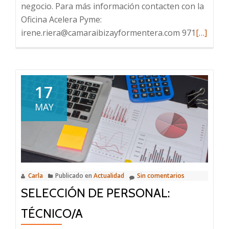
Pacto
negocio. Para más información contacten con la
Social
Oficina Acelera Pyme:
y
Leer
irene.riera@camaraibizayformentera.com 971
[…]
Político
más
para
sobre
la
Novedad
Sostenibilidad
en
17
Económica,
el
MAY
Social
Progra
y
de
Ambiental
Ayudas
del
Kit
Carla
Publicado en
Actualidad
Sin comentarios
Digital
SELECCIÓN DE PERSONAL:
TÉCNICO/A