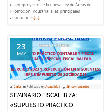
el anteproyecto de la nueva Ley de Áreas de
Promoción Industrial a las principales
Leer
asociaciones
[…]
más
sobre
El
Govern
23
presenta
MAY
el
anteproyecto
de
la
Ley
Carla
Publicado en
Actualidad
Sin comentarios
de
SEMINARIO FISCAL IBIZA:
Polígonos
a
«SUPUESTO PRÁCTICO
las