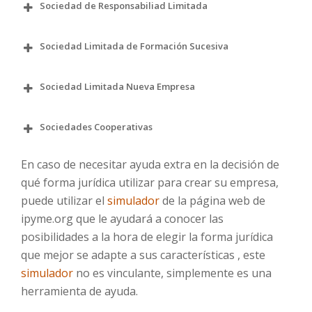
Sociedad de Responsabiliad Limitada
Es un tipo de sociedad de carácter mercantil en
el que la responsabilidad está limitada al capital
Sociedad Limitada de Formación Sucesiva
aportado.
Características.-
Constitución formalizada
Sociedad Limitada Nueva Empresa
mediante escritura pública y posterior
inscripción en el Registro Mercantil.
Sociedades Cooperativas
En caso de necesitar ayuda extra en la decisión de
qué forma jurídica utilizar para crear su empresa,
puede utilizar el
simulador
de la página web de
ipyme.org que le ayudará a conocer las
posibilidades a la hora de elegir la forma jurídica
que mejor se adapte a sus características , este
simulador
no es vinculante, simplemente es una
La transmisión de las participaciones sociales se
herramienta de ayuda.
Deberá destinarse a la reserva legal una cifra
Rápida constitución: si elige la tramitación
formalizará en documento público.
de al menos igual al 20 por ciento del