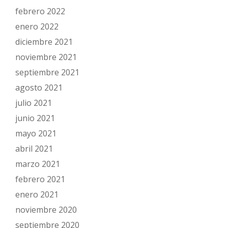
de auditores de cuentas.
febrero 2022
Modificación de los estatutos sociales.
enero 2022
Aumento o reducción del capital social
diciembre 2021
noviembre 2021
Disolución de la sociedad, …
septiembre 2021
Los Administradores
agosto 2021
julio 2021
junio 2021
mayo 2021
abril 2021
Derechos de los Socios.-
Participar en el
marzo 2021
reparto de beneficios y en patrimonio
febrero 2021
resultante de la liquidación de la sociedad
enero 2021
también participar en las decisiones sociales y
noviembre 2020
ser elegidos como administradores.
septiembre 2020