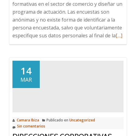
formativas en el sector de comercio y diseñar un
programa de actuación. Las encuestas son
anónimas y no existe forma de identificar a la
persona encuestada, salvo que voluntariamente
Leer
especifique sus datos personales al final de la
[…]
más
sobre
El
Govern
14
Balear
MAR
publica
un
cuestion
dirigido
al
Camara Ibiza
Publicado en
Uncategorized
sector
Sin comentarios
comercia