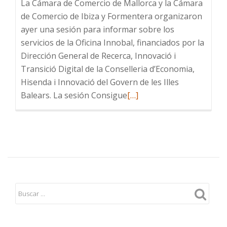
La Cámara de Comercio de Mallorca y la Cámara
de Comercio de Ibiza y Formentera organizaron
ayer una sesión para informar sobre los
servicios de la Oficina Innobal, financiados por la
Dirección General de Recerca, Innovació i
Transició Digital de la Conselleria d’Economia,
Hisenda i Innovació del Govern de les Illes
Leer
Balears. La sesión Consigue
[…]
más
sobre
30
pymes
asisten
a
la
sesión
Consigue
el