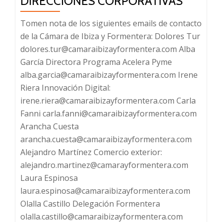
DIRECCIONES CORPORATIVAS
para
program
Tomen nota de los siguientes emails de contacto
de
de la Cámara de Ibiza y Formentera: Dolores Tur
formaci
dolores.tur@camaraibizayformentera.com Alba
García Directora Programa Acelera Pyme
alba.garcia@camaraibizayformentera.com Irene
Riera Innovación Digital:
irene.riera@camaraibizayformentera.com Carla
Fanni carla.fanni@camaraibizayformentera.com
Arancha Cuesta
arancha.cuesta@camaraibizayformentera.com
Alejandro Martínez Comercio exterior:
alejandro.martinez@camarayformentera.com
Laura Espinosa
laura.espinosa@camaraibizayformentera.com
Olalla Castillo Delegación Formentera
olalla.castillo@camaraibizayformentera.com