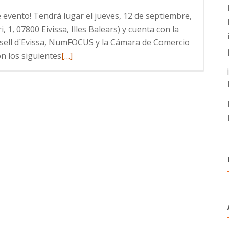
e evento! Tendrá lugar el jueves, 12 de septiembre,
, 1, 07800 Eivissa, Illes Balears) y cuenta con la
nsell d´Evissa, NumFOCUS y la Cámara de Comercio
Leer
on los siguientes
[…]
más
sobre
Evento
sobre
Ciberseguridad
e
Inteligencia
Artificial