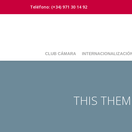
Teléfono:
(+34) 971 30 14 92
Saltar
contenido
CLUB CÁMARA
INTERNACIONALIZACIÓ
THIS THE