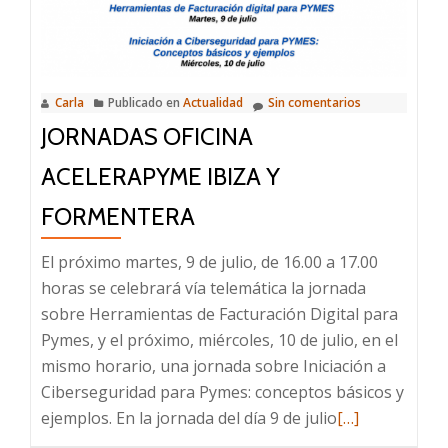
Ibiza
y
Formentera:
Digitalízate
Carla
Publicado en
Actualidad
Sin comentarios
según
JORNADAS OFICINA
tu
tipo
ACELERAPYME IBIZA Y
de
negocio
FORMENTERA
gracias
El próximo martes, 9 de julio, de 16.00 a 17.00
al
horas se celebrará vía telemática la jornada
Kit
sobre Herramientas de Facturación Digital para
Digital
Pymes, y el próximo, miércoles, 10 de julio, en el
mismo horario, una jornada sobre Iniciación a
Ciberseguridad para Pymes: conceptos básicos y
Leer
ejemplos. En la jornada del día 9 de julio
[…]
más