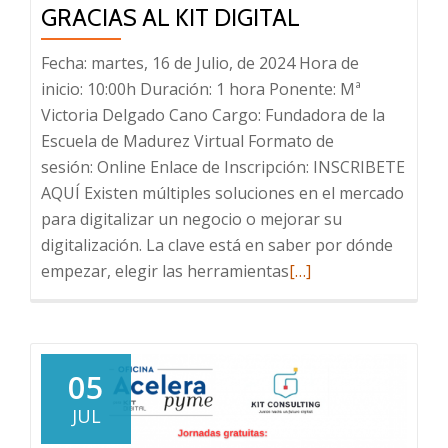
AÑO
GRACIAS AL KIT DIGITAL
2024
Fecha: martes, 16 de Julio, de 2024 Hora de
inicio: 10:00h Duración: 1 hora Ponente: Mª
Victoria Delgado Cano Cargo: Fundadora de la
Escuela de Madurez Virtual Formato de
sesión: Online Enlace de Inscripción: INSCRIBETE
AQUÍ Existen múltiples soluciones en el mercado
para digitalizar un negocio o mejorar su
digitalización. La clave está en saber por dónde
Leer
empezar, elegir las herramientas
[…]
más
sobre
Jornada
gratuita
05
Oficina
JUL
AceleraPyme