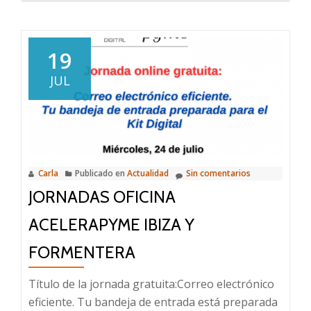
sobre
CONVOCATORIA
DE
19
SUBVENCIONES
JUL
PARA
PROYECTOS
DE
INTERNACIONALI
EJECUTADOS
Carla
Publicado en
Actualidad
Sin comentarios
EN
JORNADAS OFICINA
LOS
PERIODOS
ACELERAPYME IBIZA Y
2022-
2023,2023-
FORMENTERA
2024,2024-
Título de la jornada gratuita:Correo electrónico
2025
eficiente. Tu bandeja de entrada está preparada
y