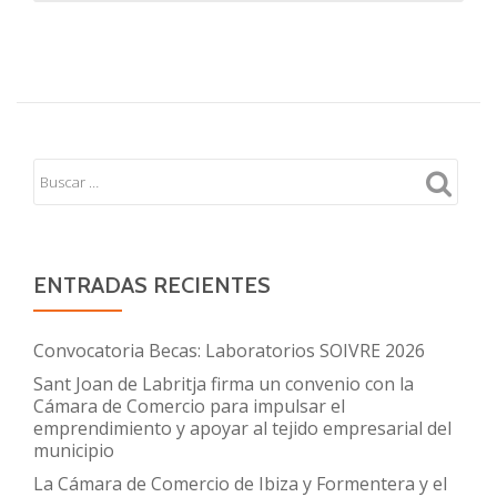
sobre
Jornadas
Oficina
AceleraPyme
Ibiza
y
Formentera
ENTRADAS RECIENTES
Convocatoria Becas: Laboratorios SOIVRE 2026
Sant Joan de Labritja firma un convenio con la
Cámara de Comercio para impulsar el
emprendimiento y apoyar al tejido empresarial del
municipio
La Cámara de Comercio de Ibiza y Formentera y el