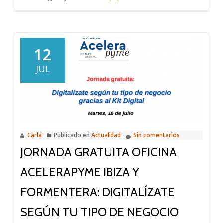
más
sobre
CONVOCATORIA
DE
12
SUBVENCIONES
JUL
PARA
LA
CONSOLIDACIÓN
Y
CRECIMIENTO
Carla
Publicado en
Actualidad
Sin comentarios
SOSTENIBLE
JORNADA GRATUITA OFICINA
DE
LA
ACELERAPYME IBIZA Y
OCUPACIÓN
AUTÓNOMA
FORMENTERA: DIGITALÍZATE
PARA
SEGÚN TU TIPO DE NEGOCIO
EL