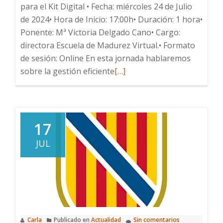
para el Kit Digital • Fecha: miércoles 24 de Julio
2025-
de 2024• Hora de Inicio: 17:00h• Duración: 1 hora•
2026
Ponente: Mª Victoria Delgado Cano• Cargo:
directora Escuela de Madurez Virtual.• Formato
de sesión: Online En esta jornada hablaremos
Leer
sobre la gestión eficiente
[…]
más
sobre
Jornadas
Oficina
17
AceleraPyme
JUL
Ibiza
y
Formentera
Carla
Publicado en
Actualidad
Sin comentarios