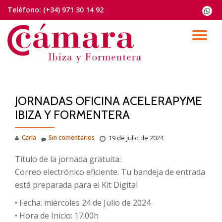
Teléfono:
(+34) 971 30 14 92
fa-
whats
Saltar
contenido
CA
NA
JORNADAS OFICINA ACELERAPYME
IBIZA Y FORMENTERA
Carla
Sin comentarios
19 de julio de 2024
Título de la jornada gratuita:
Correo electrónico eficiente. Tu bandeja de entrada
está preparada para el Kit Digital
• Fecha: miércoles 24 de Julio de 2024
• Hora de Inicio: 17:00h