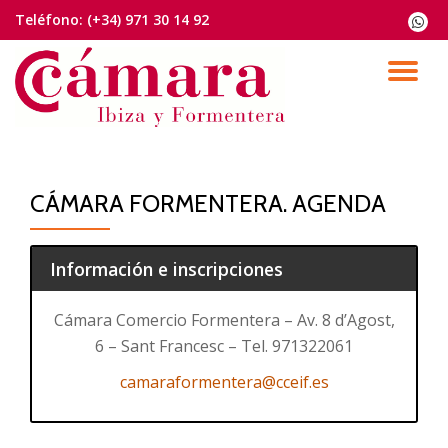
Teléfono:
(+34) 971 30 14 92
fa-
whats
Saltar
contenido
CA
NA
CÁMARA FORMENTERA. AGENDA
Información e inscripciones
Cámara Comercio Formentera – Av. 8 d’Agost,
6 – Sant Francesc – Tel. 971322061
camaraformentera@cceif.es