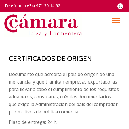
Teléfono:
(+34) 971 30 14 92
fa-
whats
Saltar
contenido
CA
NA
CERTIFICADOS DE ORIGEN
Documento que acredita el país de origen de una
mercancía, y que tramitan empresas exportadoras
para llevar a cabo el cumplimiento de los requisitos
aduaneros, consulares, créditos documentarios…
que exige la Administración del país del comprador
por motivos de política comercial.
Plazo de entrega:
24 h.