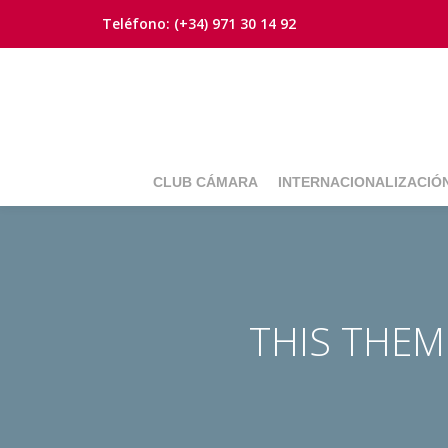
Teléfono:
(+34) 971 30 14 92
Saltar
contenido
CLUB CÁMARA
INTERNACIONALIZACIÓ
THIS THE