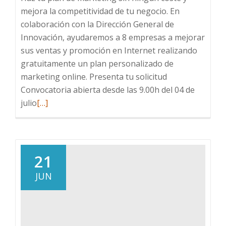
mejora la competitividad de tu negocio. En
colaboración con la Dirección General de
Innovación, ayudaremos a 8 empresas a mejorar
sus ventas y promoción en Internet realizando
gratuitamente un plan personalizado de
marketing online. Presenta tu solicitud
Convocatoria abierta desde las 9.00h del 04 de
Leer
julio
[…]
más
sobre
MARKETING
ONLINE
21
–
JUN
Convocatoria
Julio
2022