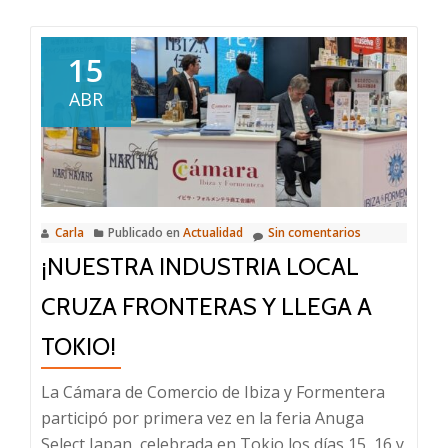
sobre
La
Cámara
15
de
ABR
Comercio
de
Ibiza
y
Formentera
Carla
Publicado en
Actualidad
Sin comentarios
y
¡NUESTRA INDUSTRIA LOCAL
el
Ayuntamiento
CRUZA FRONTERAS Y LLEGA A
de
Ibiza
TOKIO!
impulsan
La Cámara de Comercio de Ibiza y Formentera
la
participó por primera vez en la feria Anuga
campaña
Select Japan, celebrada en Tokio los días 15, 16 y
“Compra