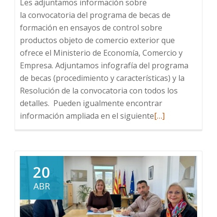
Les adjuntamos información sobre
la convocatoria del programa de becas de
formación en ensayos de control sobre
productos objeto de comercio exterior que
ofrece el Ministerio de Economía, Comercio y
Empresa. Adjuntamos infografía del programa
de becas (procedimiento y características) y la
Resolución de la convocatoria con todos los
detalles. Pueden igualmente encontrar
Leer
información ampliada en el siguiente
[…]
más
sobre
Convocatoria
Becas:
20
Laboratorios
ABR
SOIVRE
2026