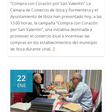
“Compra con Corazón por San Valentín” La
Cámara de Comercio de Ibiza y Formentera y el
Ayuntamiento de Ibiza han presentado hoy, a las
13.00 horas, la campaña “Compra con Corazón
por San Valentín”, una iniciativa destinada a
promover el comercio local e incentivar las
compras en los establecimientos del municipio
Leer
de Ibiza durante una
[…]
más
sobre
La
Cámara
22
de
ENE
Comercio
de
Ibiza
y