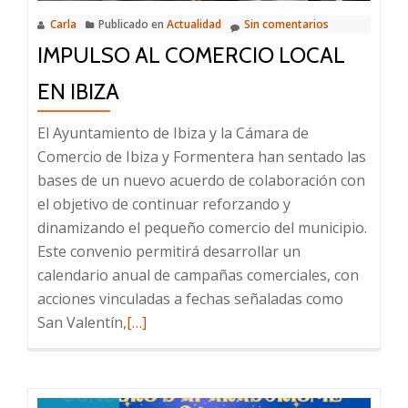
Formentera
Carla
Publicado en
Actualidad
Sin comentarios
y
IMPULSO AL COMERCIO LOCAL
el
Ayuntamiento
EN IBIZA
de
Ibiza
El Ayuntamiento de Ibiza y la Cámara de
presentan
Comercio de Ibiza y Formentera han sentado las
la
bases de un nuevo acuerdo de colaboración con
campaña
el objetivo de continuar reforzando y
dinamizando el pequeño comercio del municipio.
Este convenio permitirá desarrollar un
calendario anual de campañas comerciales, con
acciones vinculadas a fechas señaladas como
Leer
San Valentín,
[…]
más
sobre
Impulso