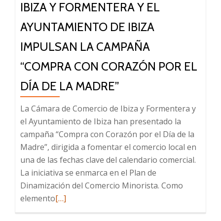
IBIZA Y FORMENTERA Y EL
Comercio
para
AYUNTAMIENTO DE IBIZA
impulsar
IMPULSAN LA CAMPAÑA
el
emprendimiento
“COMPRA CON CORAZÓN POR EL
y
DÍA DE LA MADRE”
apoyar
al
La Cámara de Comercio de Ibiza y Formentera y
tejido
el Ayuntamiento de Ibiza han presentado la
empresarial
campaña “Compra con Corazón por el Día de la
del
Madre”, dirigida a fomentar el comercio local en
municipio
una de las fechas clave del calendario comercial.
La iniciativa se enmarca en el Plan de
Dinamización del Comercio Minorista. Como
Leer
elemento
[…]
más