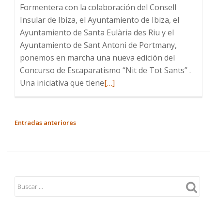
Formentera con la colaboración del Consell
Insular de Ibiza, el Ayuntamiento de Ibiza, el
Ayuntamiento de Santa Eulària des Riu y el
Ayuntamiento de Sant Antoni de Portmany,
ponemos en marcha una nueva edición del
Concurso de Escaparatismo “Nit de Tot Sants” .
Leer
Una iniciativa que tiene
[…]
más
sobre
CONCURS
NAVEGACIÓN
Entradas anteriores
D’APARADORISME
DE
“NIT
ENTRADAS
DE
TOT
SANTS”
2025