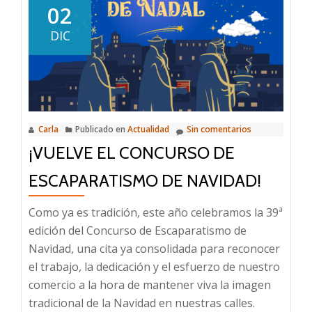
al
02
comercio
DIC
local
en
Ibiza
Carla
Publicado en
Actualidad
Sin comentarios
¡VUELVE EL CONCURSO DE
ESCAPARATISMO DE NAVIDAD!
Como ya es tradición, este año celebramos la 39ª
edición del Concurso de Escaparatismo de
Navidad, una cita ya consolidada para reconocer
el trabajo, la dedicación y el esfuerzo de nuestro
comercio a la hora de mantener viva la imagen
tradicional de la Navidad en nuestras calles.