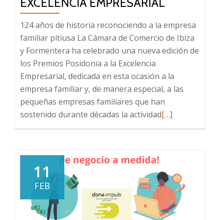
EXCELENCIA EMPRESARIAL
124 años de historia reconociendo a la empresa
familiar pitiusa La Cámara de Comercio de Ibiza
y Formentera ha celebrado una nueva edición de
los Premios Posidonia a la Excelencia
Empresarial, dedicada en esta ocasión a la
empresa familiar y, de manera especial, a las
pequeñas empresas familiares que han
Leer
sostenido durante décadas la actividad
[…]
más
sobre
Premios
Posidonia
11
a
FEB
la
Excelencia
Empresarial