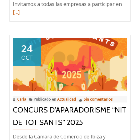
Leer
Invitamos a todas las empresas a participar en
más
[…]
sobre
¡Vuelve
el
Concur
24
de
OCT
Escapa
de
Navidad
Carla
Publicado en
Actualidad
Sin comentarios
CONCURS D’APARADORISME “NIT
DE TOT SANTS” 2025
Desde la Cámara de Comercio de Ibiza y