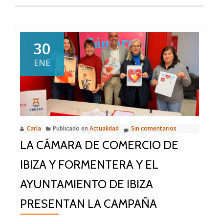
sobre
DONA
IMPU
2026:
30
Progr
ENE
para
Mujer
Empre
Carla
Publicado en
Actualidad
Sin comentarios
LA CÁMARA DE COMERCIO DE
IBIZA Y FORMENTERA Y EL
AYUNTAMIENTO DE IBIZA
PRESENTAN LA CAMPAÑA