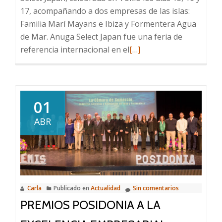
17, acompañando a dos empresas de las islas:
con
Familia Marí Mayans e Ibiza y Formentera Agua
Corazón
de Mar. Anuga Select Japan fue una feria de
por
Leer
referencia internacional en el
[…]
el
más
Día
sobre
de
¡Nuestra
la
industria
01
Madre”
local
ABR
cruza
fronteras
y
llega
a
Carla
Publicado en
Actualidad
Sin comentarios
Tokio!
PREMIOS POSIDONIA A LA