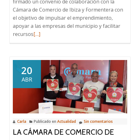
firmado un convenio de colaboración con la
Cámara de Comercio de Ibiza y Formentera con
el objetivo de impulsar el emprendimiento,
apoyar a las empresas del municipio y facilitar
Leer
recursos
[…]
más
sobre
Sant
Joan
20
de
ABR
Labritja
firma
un
convenio
con
Carla
Publicado en
Actualidad
Sin comentarios
la
LA CÁMARA DE COMERCIO DE
Cámara
de