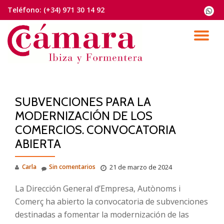
Teléfono:
(+34) 971 30 14 92
fa-
whats
Saltar
contenido
CA
NA
SUBVENCIONES PARA LA
MODERNIZACIÓN DE LOS
COMERCIOS. CONVOCATORIA
ABIERTA
Carla
Sin comentarios
21 de marzo de 2024
La Dirección General d’Empresa, Autònoms i
Comerç ha abierto la convocatoria de subvenciones
destinadas a fomentar la modernización de las