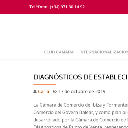
Teléfono:
(+34) 971 30 14 92
Saltar
contenido
CLUB CÁMARA
INTERNACIONALIZACIÓ
DIAGNÓSTICOS DE ESTABLEC
Carla
17 de octubre de 2019
La Cámara de Comercio de Ibiza y Formentera
Comercio del Govern Balear, y como plan p
desarrollado por la Cámara de Comercio de Ma
Diagnósticos de Punto de Venta, respetando 