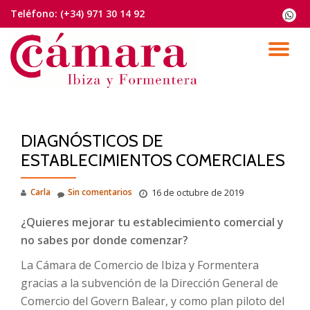
Teléfono:
(+34) 971 30 14 92
fa-
whats
Saltar
contenido
CA
NA
DIAGNÓSTICOS DE
ESTABLECIMIENTOS COMERCIALES
Carla
Sin comentarios
16 de octubre de 2019
¿Quieres mejorar tu establecimiento comercial y
no sabes por donde comenzar?
La Cámara de Comercio de Ibiza y Formentera
gracias a la subvención de la Dirección General de
Comercio del Govern Balear, y como plan piloto del