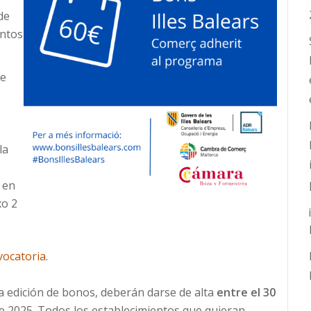
de
entos
re
la
s en
xo 2
vocatoria
.
a edición de bonos, deberán darse de alta
entre el 30
e 2025. Todos los establecimientos que quieran