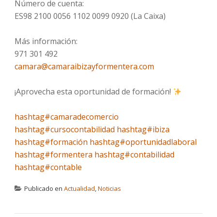
Número de cuenta:
ES98 2100 0056 1102 0099 0920 (La Caixa)
Más información:
971 301 492
camara@camaraibizayformentera.com
¡Aprovecha esta oportunidad de formación!
hashtag#camaradecomercio
hashtag#cursocontabilidad
hashtag#ibiza
hashtag#formación
hashtag#oportunidadlaboral
hashtag#formentera
hashtag#contabilidad
hashtag#contable
Publicado en
Actualidad
,
Noticias