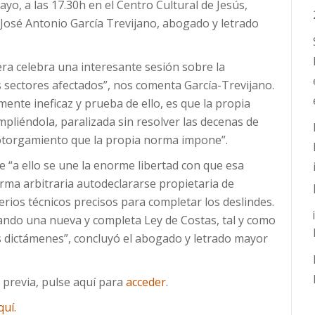
yo, a las 17.30h en el Centro Cultural de Jesús,
e José Antonio García Trevijano, abogado y letrado
ra celebra una interesante sesión sobre la
os sectores afectados”, nos comenta García-Trevijano.
ente ineficaz y prueba de ello, es que la propia
umpliéndola, paralizada sin resolver las decenas de
 otorgamiento que la propia norma impone”.
e “a ello se une la enorme libertad con que esa
rma arbitraria autodeclararse propietaria de
terios técnicos precisos para completar los deslindes.
ndo una nueva y completa Ley de Costas, tal y como
s dictámenes”, concluyó el abogado y letrado mayor
n previa, pulse aquí para
acceder
.
uí.