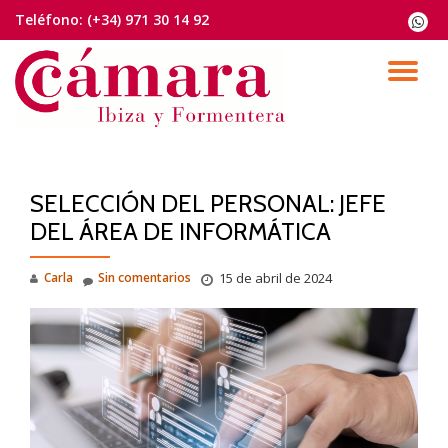
Teléfono:
(+34) 971 30 14 92
fa-
whats
Saltar
contenido
CA
NA
SELECCIÓN DEL PERSONAL: JEFE
DEL ÁREA DE INFORMÁTICA
Carla
Sin comentarios
15 de abril de 2024