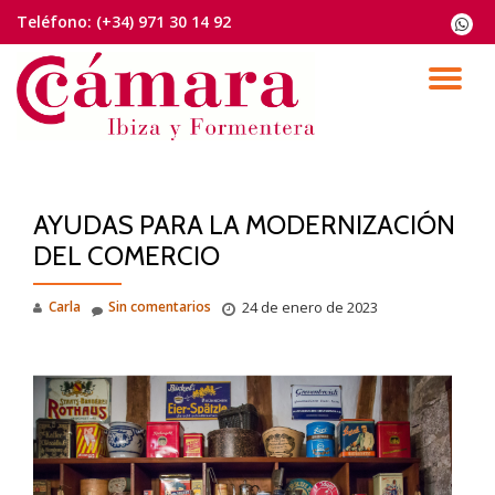
Teléfono:
(+34) 971 30 14 92
fa-
whats
Saltar
contenido
CA
NA
AYUDAS PARA LA MODERNIZACIÓN
DEL COMERCIO
Carla
Sin comentarios
24 de enero de 2023