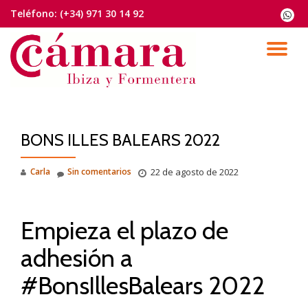
Teléfono:
(+34) 971 30 14 92
fa-
whats
Saltar
contenido
CA
NA
BONS ILLES BALEARS 2022
Carla
Sin comentarios
22 de agosto de 2022
Empieza el plazo de
adhesión a
#BonsIllesBalears 2022