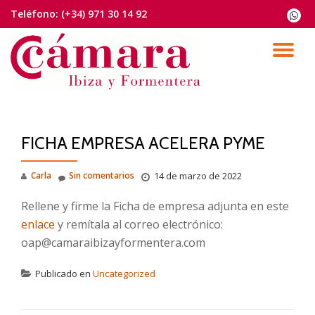
Teléfono:
(+34) 971 30 14 92
fa-
whats
Saltar
contenido
CA
NA
FICHA EMPRESA ACELERA PYME
Carla
Sin comentarios
14 de marzo de 2022
Rellene y firme la Ficha de empresa adjunta en este
enlace
y remítala al correo electrónico:
oap@camaraibizayformentera.com
Publicado en
Uncategorized