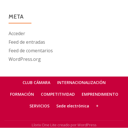
META
Acceder
Feed de entradas
Feed de comentarios
WordPress.org
Menú
CLUB CÁMARA
INTERNACIONALIZACIÓN
secundario
FORMACIÓN
COMPETITIVIDAD
EMPRENDIMIENTO
SERVICIOS
Sede electrónica
+
Llorix One Lite
creado por
WordPress