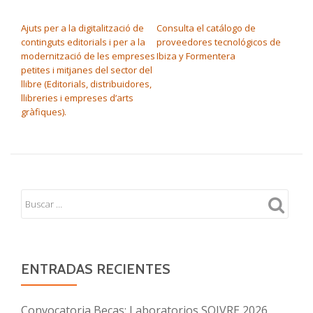
NAVEGACIÓN DE ENTRADAS
Ajuts per a la digitalització de
Consulta el catálogo de
continguts editorials i per a la
proveedores tecnológicos de
modernització de les empreses
Ibiza y Formentera
petites i mitjanes del sector del
llibre (Editorials, distribuidores,
llibreries i empreses d’arts
gràfiques).
ENTRADAS RECIENTES
Convocatoria Becas: Laboratorios SOIVRE 2026