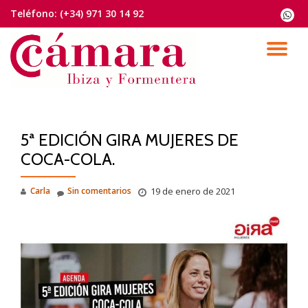
Teléfono:
(+34) 971 30 14 92
fa-
whats
Saltar
contenido
CA
NA
5ª EDICIÓN GIRA MUJERES DE
COCA-COLA.
Carla
Sin comentarios
19 de enero de 2021