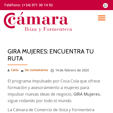
Teléfono:
(+34) 971 30 14 92
fa-
whats
Saltar
contenido
CA
NA
GIRA MUJERES: ENCUENTRA TU
RUTA
Carla
Sin comentarios
14 de febrero de 2020
El programa impulsado por Coca Cola que ofrece
formación y asesoramiento a mujeres para
impulsar nuevas ideas de negocio,
GIRA Mujeres
,
sigue rodando por todo el mundo.
La Cámara de Comercio de Ibiza y Formentera