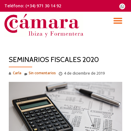
Teléfono:
(+34) 971 30 14 92
fa-
whats
Saltar
contenido
CA
NA
SEMINARIOS FISCALES 2020
Carla
Sin comentarios
4 de diciembre de 2019