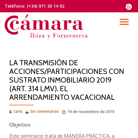
Teléfono:
(+34) 971 30 14 92
fa-
whats
Saltar
contenido
CA
NA
LA TRANSMISIÓN DE
ACCIONES/PARTICIPACIONES CON
SUSTRATO INMOBILIARIO 2019
(ART. 314 LMV). EL
ARRENDAMIENTO VACACIONAL
Carla
Sin comentarios
19 de noviembre de 2019
Objetivo
Este seminario trata de MANERA PRÁCTICA, a