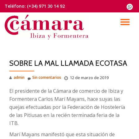
Teléfono:
(+34) 971 30 14 92
fa-
whats
Saltar
contenido
CA
NA
SOBRE LA MAL LLAMADA ECOTASA
admin
Sin comentarios
12 de marzo de 2019
El presidente de la Cámara de comercio de Ibiza y
Formentera Carlos Marí Mayans, hace suyas las
quejas efectuadas por la Federación de Hostelería
de las Pitiusas en la recién terminada feria de la
ITB.
Marí Mayans manifestó que esta situación de