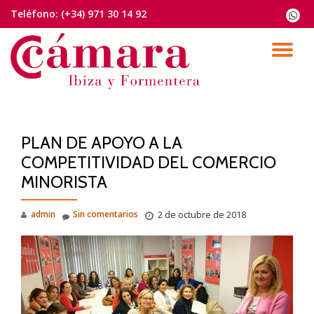
Teléfono:
(+34) 971 30 14 92
fa-
whats
Saltar
contenido
CA
NA
PLAN DE APOYO A LA
COMPETITIVIDAD DEL COMERCIO
MINORISTA
admin
Sin comentarios
2 de octubre de 2018