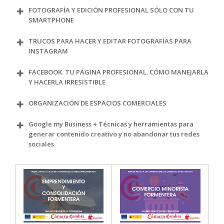
FOTOGRAFÍA Y EDICIÓN PROFESIONAL SÓLO CON TU
SMARTPHONE
TRUCOS PARA HACER Y EDITAR FOTOGRAFÍAS PARA
INSTAGRAM
FACEBOOK. TU PÁGINA PROFESIONAL. CÓMO MANEJARLA
Y HACERLA IRRESISTIBLE
ORGANIZACIÓN DE ESPACIOS COMERCIALES
Ibiza y el pequeño/mediano comercio.
Google my Business + Técnicas y herramientas para
Objetivos fundamentales de toda empresa:
generar contenido creativo y no abandonar tus redes
optimizar la productividad y las ventas
sociales
Razones para priorizar un estado de ánimo
positivo en el trabajo:
Organización y eficiencia personal
Compromiso de los trabajadores
Fidelización de clientes