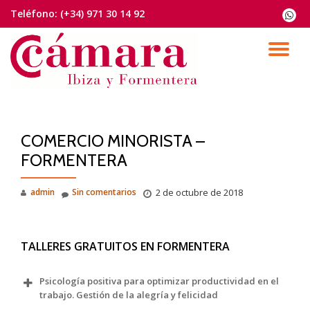
Teléfono:
(+34) 971 30 14 92
fa-
whats
Saltar
contenido
CA
NA
COMERCIO MINORISTA –
FORMENTERA
admin
Sin comentarios
2 de octubre de 2018
TALLERES GRATUITOS EN FORMENTERA
Psicología positiva para optimizar productividad en el
trabajo. Gestión de la alegría y felicidad