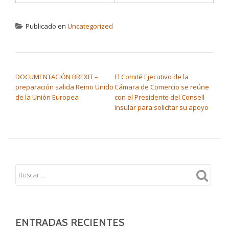
Optimización de las ventas totales.
Publicado en
Uncategorized
Ejercicios prácticos
https://goo.gl/forms/jUzVcf7dS7hfKOoJ3
NAVEGACIÓN DE ENTRADAS
https://goo.gl/forms/eZ41tqbhlIfStwXc2
DOCUMENTACIÓN BREXIT –
El Comité Ejecutivo de la
preparación salida Reino Unido
Cámara de Comercio se reúne
de la Unión Europea
con el Presidente del Consell
Insular para solicitar su apoyo
https://goo.gl/forms/hKrRSSZKNLW8RYK73
https://goo.gl/forms/vMNuOLDObV57CEm93
https://goo.gl/forms/0f08NU86VQ9Xs1z82
https://goo.gl/forms/60xx2bokyW7NvrXq1
ENTRADAS RECIENTES