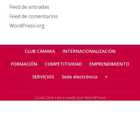
Feed de entradas
Feed de comentarios
WordPress.org
Menú
CLUB CÁMARA
INTERNACIONALIZACIÓN
secundario
FORMACIÓN
COMPETITIVIDAD
EMPRENDIMIENTO
SERVICIOS
Sede electrónica
+
Llorix One Lite
creado por
WordPress