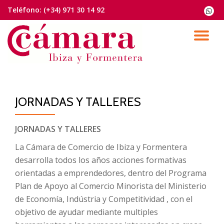
Teléfono:
(+34) 971 30 14 92
fa-
whats
Saltar
contenido
CA
NA
JORNADAS Y TALLERES
JORNADAS Y TALLERES
La Cámara de Comercio de Ibiza y Formentera
desarrolla todos los años acciones formativas
orientadas a emprendedores, dentro del Programa
Plan de Apoyo al Comercio Minorista del Ministerio
de Economía, Indústria y Competitividad , con el
objetivo de ayudar mediante multiples