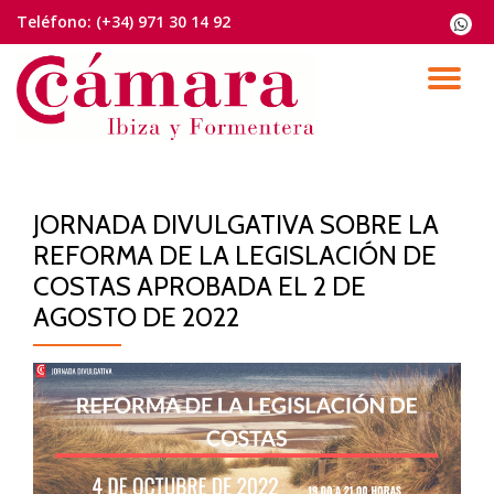
Teléfono:
(+34) 971 30 14 92
fa-
whats
Saltar
contenido
CA
NA
JORNADA DIVULGATIVA SOBRE LA
REFORMA DE LA LEGISLACIÓN DE
COSTAS APROBADA EL 2 DE
AGOSTO DE 2022