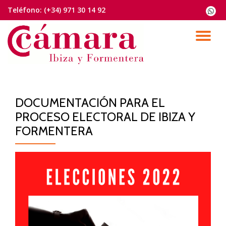
Teléfono:
(+34) 971 30 14 92
fa-
whats
Saltar
contenido
CA
NA
DOCUMENTACIÓN PARA EL
PROCESO ELECTORAL DE IBIZA Y
FORMENTERA