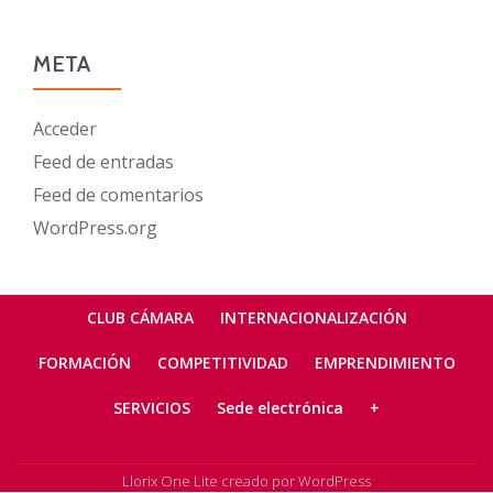
META
Acceder
Feed de entradas
Feed de comentarios
WordPress.org
Menú
CLUB CÁMARA
INTERNACIONALIZACIÓN
secundario
FORMACIÓN
COMPETITIVIDAD
EMPRENDIMIENTO
SERVICIOS
Sede electrónica
+
Llorix One Lite
creado por
WordPress