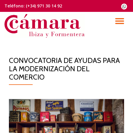
Teléfono:
(+34) 971 30 14 92
fa-
whats
Saltar
contenido
CA
NA
CONVOCATORIA DE AYUDAS PARA
LA MODERNIZACIÓN DEL
COMERCIO