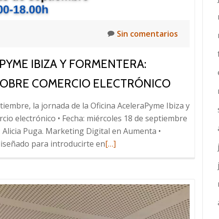
Sin comentarios
PYME IBIZA Y FORMENTERA:
SOBRE COMERCIO ELECTRÓNICO
tiembre, la jornada de la Oficina AceleraPyme Ibiza y
cio electrónico • Fecha: miércoles 18 de septiembre
: Alicia Puga. Marketing Digital en Aumenta •
Leer
diseñado para introducirte en
[…]
más
sobre
Jornadas
Oficina
AceleraPyme