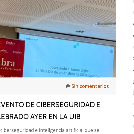
Ibiza
y
Formentera:
Evento
online
gratuito
sobre
comercio
electrónico
Sin comentarios
 EVENTO DE CIBERSEGURIDAD E
LEBRADO AYER EN LA UIB
ciberseguridad e inteligencia artificial que se