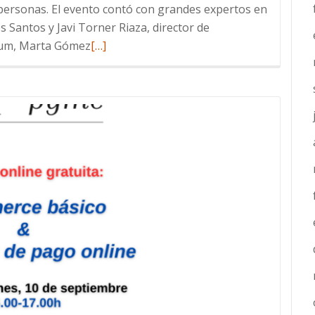
 personas. El evento contó con grandes expertos en
os Santos y Javi Torner Riaza, director de
Leer
tum, Marta Gómez
[…]
más
sobre
Éxito
de
asistencia
en
el
evento
de
ciberseguridad
e
inteligencia
artificial
celebrado