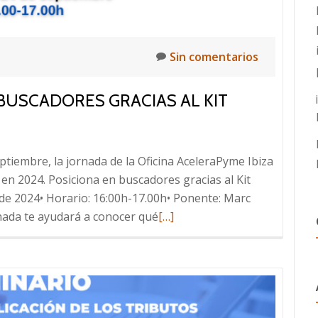
Sin comentarios
 BUSCADORES GRACIAS AL KIT
ptiembre, la jornada de la Oficina AceleraPyme Ibiza
en 2024. Posiciona en buscadores gracias al Kit
 de 2024• Horario: 16:00h-17.00h• Ponente: Marc
Leer
nada te ayudará a conocer qué
[…]
más
sobre
SEO
en
2024.