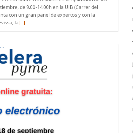
tiembre, de 9.00-14.00h en la UIB (Carrer del
cuenta con un gran panel de expertos y con la
Leer
vissa, la
[…]
más
sobre
Seminario
sobre
Novedades
en
la
Aplicación
de
los
Tributos!