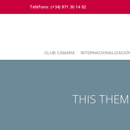
Teléfono:
(+34) 971 30 14 92
Saltar
contenido
CLUB CÁMARA
INTERNACIONALIZACIÓ
THIS THE