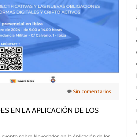
Posiciona
en
buscadores
gracias
al
Kit
Digital
Sin comentarios
S EN LA APLICACIÓN DE LOS
te evento sobre Novedades en la Aplicación de los