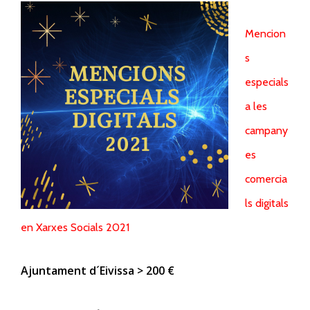
Mencion
s
especials
a les
campany
es
comercia
ls digitals
en Xarxes Socials 2021
Ajuntament d´Eivissa > 200 €