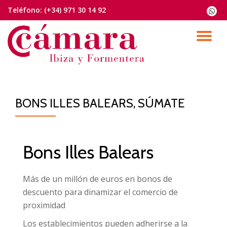
Teléfono:
(+34) 971 30 14 92
fa-
whats
Saltar
contenido
CA
NA
BONS ILLES BALEARS, SÚMATE
Bons Illes Balears
Más de un millón de euros en bonos de
descuento para dinamizar el comercio de
proximidad
Los establecimientos pueden adherirse a la