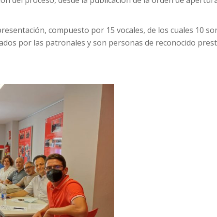
ón del proceso, desde la publicación de la orden de apertura
esentación, compuesto por 15 vocales, de los cuales 10 so
nados por las patronales y son personas de reconocido pres