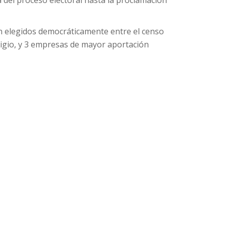
 del proceso electoral hasta la proclamación
n elegidos democráticamente entre el censo
tigio, y 3 empresas de mayor aportación