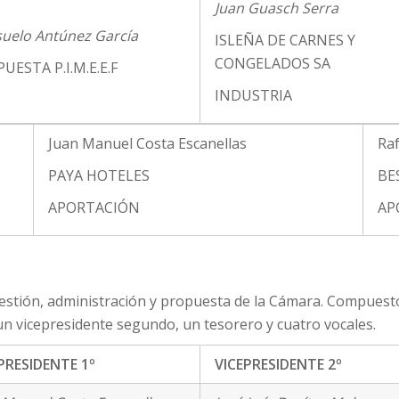
Juan Guasch Serra
uelo Antúnez García
ISLEÑA DE CARNES Y
CONGELADOS SA
UESTA P.I.M.E.E.F
INDUSTRIA
Juan Manuel Costa Escanellas
Raf
PAYA HOTELES
BE
APORTACIÓN
AP
tión, administración y propuesta de la Cámara. Compuesto 
un vicepresidente segundo, un tesorero y cuatro vocales.
PRESIDENTE 1º
VICEPRESIDENTE 2º